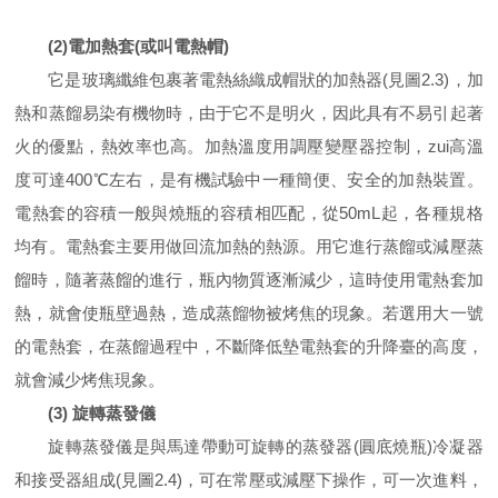
(2)電加熱套(或叫電熱帽)
它是玻璃纖維包裹著電熱絲織成帽狀的加熱器(見圖2.3)，加
熱和蒸餾易染有機物時，由于它不是明火，因此具有不易引起著
火的優點，熱效率也高。加熱溫度用調壓變壓器控制，zui高溫
度可達400℃左右，是有機試驗中一種簡便、安全的加熱裝置。
電熱套的容積一般與燒瓶的容積相匹配，從50mL起，各種規格
均有。電熱套主要用做回流加熱的熱源。用它進行蒸餾或減壓蒸
餾時，隨著蒸餾的進行，瓶內物質逐漸減少，這時使用電熱套加
熱，就會使瓶壁過熱，造成蒸餾物被烤焦的現象。若選用大一號
的電熱套，在蒸餾過程中，不斷降低墊電熱套的升降臺的高度，
就會減少烤焦現象。
(3) 旋轉蒸發儀
旋轉蒸發儀是與馬達帶動可旋轉的蒸發器(圓底燒瓶)冷凝器
和接受器組成(見圖2.4)，可在常壓或減壓下操作，可一次進料，