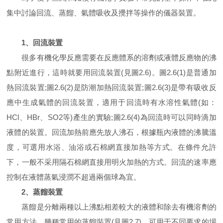
集中討論回流、蒸餾、氣體吸收及攪拌等操作的儀器裝置。
1、回流裝置
很多有機化學反應需要在反應體系的溶劑或液體反應物的沸
點附近進行，這時就要用回流裝置(見圖2.6)。圖2.6(1)是普通加
熱回流裝置;圖2.6(2)是防潮加熱回流裝置;圖2.6(3)是帶有吸收反
應中生成氣體的回流裝置，適用于回流時有水溶性氣體(如：
HCl、HBr、SO2等)產生的實驗;圖2.6(4)為回流時可以同時滴加
液體的裝置。回流加熱前應先放人沸石，根據瓶內液體的沸騰溫
度，可選用水浴、油浴或石棉網直接加熱等方式。在條件允許
下，一般不采用隔石棉網直接用明火加熱的方式。回流的速率應
控制在液體蒸氣浸潤不超過兩個球為宜。
2、蒸餾裝置
蒸餾是分離兩種以上沸點相差較大的液體和除去有機溶劑的
常用方法。幾種常用的蒸餾裝置(見圖2.7)，可用于不同要求的場