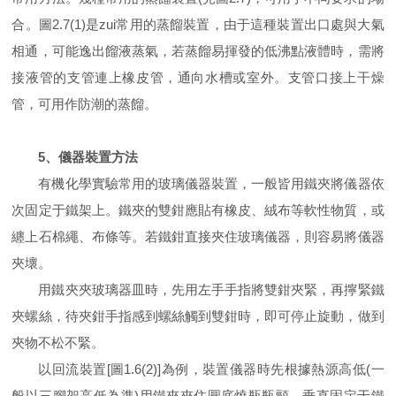
合。圖2.7(1)是zui常用的蒸餾裝置，由于這種裝置出口處與大氣
相通，可能逸出餾液蒸氣，若蒸餾易揮發的低沸點液體時，需將
接液管的支管連上橡皮管，通向水槽或室外。支管口接上干燥
管，可用作防潮的蒸餾。
5、儀器裝置方法
有機化學實驗常用的玻璃儀器裝置，一般皆用鐵夾將儀器依
次固定于鐵架上。鐵夾的雙鉗應貼有橡皮、絨布等軟性物質，或
纏上石棉繩、布條等。若鐵鉗直接夾住玻璃儀器，則容易將儀器
夾壞。
用鐵夾夾玻璃器皿時，先用左手手指將雙鉗夾緊，再擰緊鐵
夾螺絲，待夾鉗手指感到螺絲觸到雙鉗時，即可停止旋動，做到
夾物不松不緊。
以回流裝置[圖1.6(2)]為例，裝置儀器時先根據熱源高低(一
般以三腳架高低為準)用鐵夾夾住圓底燒瓶瓶頸，垂直固定于鐵