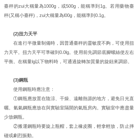
臺秤的zui大稱量為1000g，或500g，能稱準到1g。若用藥物臺
秤(又稱小臺秤)，zui大稱量為l00g，能稱準到0.1g。
(2)扭力天平
在進行半微量制備時，因普通臺秤的靈敏度不夠，可使用扭
力天平。扭力天平可準確到0.0lg。使用前先調節底腳螺絲使左右
平衡。在稱量lg以下物料時，可通過旋轉加質量的旋鈕來調節。
(3)鋼瓶
使用鋼瓶時應注意：
①鋼瓶應放置在陰涼、干燥、遠離熱源的地方，避免日光直
曬。氫氣鋼瓶應放在與實驗室隔開的氣瓶房內。實驗室中應盡量
少放鋼瓶。
②搬運鋼瓶時要旋上瓶帽，套上橡皮圈，輕拿輕放，防止摔
碰或劇烈振動。