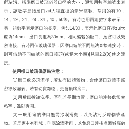
所玷污。標準磨口玻璃儀器口徑的大小，通常用數字編號來表
示，該數字是指磨口zui大端直徑的毫米整數。常用的有10，
14，19，24，29，34，40，50等。有時也用兩組數字來表示，
另一組數字表示磨口的長度。例如14/30，表示此磨口直徑zui大
處為14mm，磨口長度為30mm。相同編號的磨口、磨塞可以緊
密連接。有時兩個玻璃儀器，因磨口編號不同無法直接連接時，
則可借助不同編號的磨口接頭(或稱大小頭)[見圖2.2(9)]使之連
接。
使用標口玻璃儀器時注意：
(1)磨口處必須潔凈，若粘有固體雜物，會使磨口對接不嚴
密導致漏氣。若有硬質雜物，更會損壞磨口。
(2)用后應拆卸洗凈。否則若長期放置，磨口的連接處常會
粘牢，難以拆開。
(3)一般用途的磨口無需涂潤滑劑，以免沾污反應物或產
物。若反應中有強堿，則應涂潤滑劑，以免磨口連接處因堿腐蝕