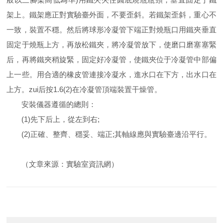
架上。鐵架應正對實驗臺外面，不要歪斜。若鐵架歪斜，重心不
一致，裝置不穩。然后將球形冷凝管下端正對燒瓶口用鐵夾垂直
固定于燒瓶上方，再放松鐵夾，將冷凝管放下，使磨口磨塞塞緊
后，再將鐵夾稍旋緊，固定好冷凝管，使鐵夾位于冷凝管中部偏
上一些。用合適的橡皮管連接冷凝水，進水口在下方，出水口在
上方。zui后按1.6(2)在冷凝管頂端裝置干燥管。
安裝儀器遵循的總則：
(1)先下后上，從左到右;
(2)正確、整齊、穩妥、端正;其軸線應與實驗臺邊沿平行。
（文章來源：實驗室資訊網）