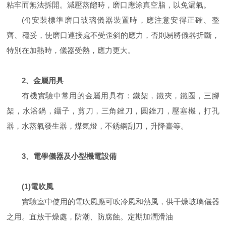
粘牢而無法拆開。減壓蒸餾時，磨口應涂真空脂，以免漏氣。
(4)安裝標準磨口玻璃儀器裝置時，應注意安得正確、整
齊、穩妥，使磨口連接處不受歪斜的應力，否則易將儀器折斷，
特別在加熱時，儀器受熱，應力更大。
2、金屬用具
有機實驗中常用的金屬用具有：鐵架，鐵夾，鐵圈，三腳
架，水浴鍋，鑷子，剪刀，三角銼刀，圓銼刀，壓塞機，打孔
器，水蒸氣發生器，煤氣燈，不銹鋼刮刀，升降臺等。
3、電學儀器及小型機電設備
(1)電吹風
實驗室中使用的電吹風應可吹冷風和熱風，供干燥玻璃儀器
之用。宜放干燥處，防潮、防腐蝕。定期加潤滑油