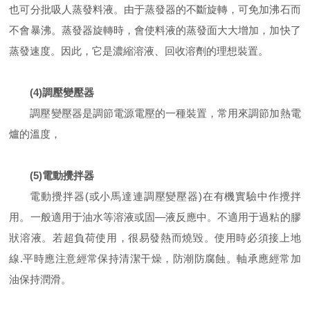
也可分批吸人蒸發料液。由于蒸發器的不斷旋轉，可免加沸石而
不會暴沸。蒸發器旋轉時，會使料液的蒸發面大大增加，加快了
蒸發速度。因此，它是濃縮溶液、回收溶劑的理想裝置。
(4)調壓變壓器
調壓變壓器是調節電源電壓的一種裝置，常用來調節加熱電
爐的溫度，
(5)電動攪拌器
電動攪拌器(或小馬達連調壓變壓器)在有機實驗中作攪拌
用。一般適用于油水等溶液或固—液反應中。不適用于過粘的膠
狀溶液。若超負荷使用，很易發熱而燒毀。使用時必須接上地
線.平時應注意經常保持清潔干燥，防潮防腐蝕。軸承應經常加
油保持潤滑。