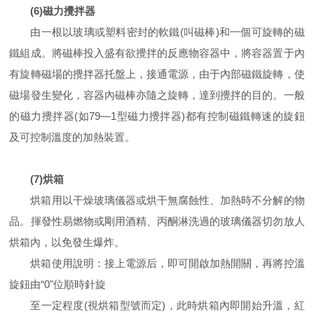
(6)磁力攪拌器
由一根以玻璃或塑料密封的軟鐵(叫磁棒)和一個可旋轉的磁
鐵組成。將磁棒投入盛有欲攪拌的反應物容器中，將容器置于內
有旋轉磁場的攪拌器托盤上，接通電源，由于內部磁鐵旋轉，使
磁場發生變化，容器內磁棒亦隨之旋轉，達到攪拌的目的。一般
的磁力攪拌器(如79—1型磁力攪拌器)都有控制磁鐵轉速的旋鈕
及可控制溫度的加熱裝置。
(7)烘箱
烘箱用以干燥玻璃儀器或烘干無腐蝕性、加熱時不分解的物
品。揮發性易燃物或剛用酒精、丙酮淋洗過的玻璃儀器切勿放人
烘箱內，以免發生爆炸。
烘箱使用說明：接上電源后，即可開啟加熱開關，再將控溫
旋鈕由“0"位順時針旋
至一定程度(視烘箱型號而定)，此時烘箱內即開始升溫，紅