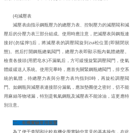
(4)減壓表
減壓表由指示鋼瓶壓力的總壓力表、控制壓力的減壓閥和減
壓后的分壓力表三部分組成。使用時應注意，把減壓表與鋼瓶連
接好(勿猛擰!)后，將減壓表的調壓閥旋到zui松位置(即關閉狀
態)。然后打開鋼瓶總氣閥門，總壓力表即顯示瓶內氣體總壓。
檢查各接頭(用肥皂水)不漏氣后，方可緩慢旋緊調壓閥門，使氣
體緩緩送人系統。使用完畢時，應首先關緊鋼瓶總閥門，排空系
統的氣體，待總壓力表與分壓力表均指到0時，再旋松調壓閥
門。如鋼瓶與減壓表連接部分漏氣，應加墊圈使之密封，切不能
用麻絲等物堵漏，特別是氧氣鋼瓶及減壓表不能涂油，這更應特
別注意。
二、有機實驗常用裝置
為了便于查閱和比較有機化學實驗中常見的基本操作，在此