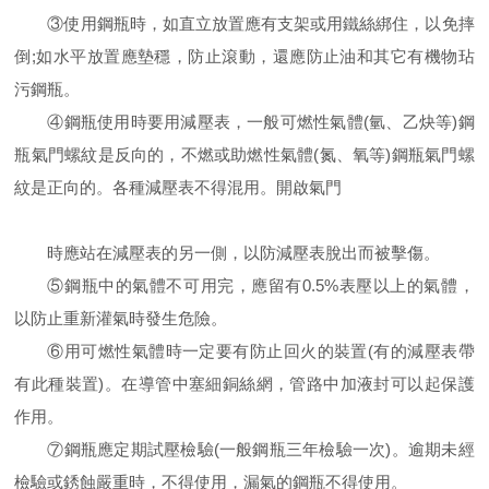
③使用鋼瓶時，如直立放置應有支架或用鐵絲綁住，以免摔
倒;如水平放置應墊穩，防止滾動，還應防止油和其它有機物玷
污鋼瓶。
④鋼瓶使用時要用減壓表，一般可燃性氣體(氫、乙炔等)鋼
瓶氣門螺紋是反向的，不燃或助燃性氣體(氮、氧等)鋼瓶氣門螺
紋是正向的。各種減壓表不得混用。開啟氣門
時應站在減壓表的另一側，以防減壓表脫出而被擊傷。
⑤鋼瓶中的氣體不可用完，應留有0.5%表壓以上的氣體，
以防止重新灌氣時發生危險。
⑥用可燃性氣體時一定要有防止回火的裝置(有的減壓表帶
有此種裝置)。在導管中塞細銅絲網，管路中加液封可以起保護
作用。
⑦鋼瓶應定期試壓檢驗(一般鋼瓶三年檢驗一次)。逾期未經
檢驗或銹蝕嚴重時，不得使用，漏氣的鋼瓶不得使用。