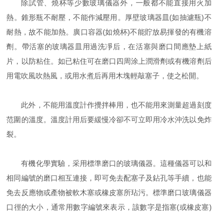
除試管、燒杯等少數玻璃儀器外，一般都不能直接用火加
熱。錐形瓶不耐壓，不能作減壓用。厚壁玻璃器皿(如抽濾瓶)不
耐熱，故不能加熱。廣口容器(如燒杯)不能貯放易揮發的有機溶
劑。帶活塞的玻璃器皿用過洗凈后，在活塞與磨口間應墊上紙
片，以防粘住。如已粘住可在磨口四周涂上潤滑劑或有機溶劑后
用電吹風吹熱風，或用水煮后再用木塊輕敲塞子，使之松開。
此外，不能用溫度計作攪拌棒用，也不能用來測量超過刻度
范圍的溫度。溫度計用后要緩慢冷卻不可立即用冷水沖洗以免炸
裂。
有機化學實驗，采用標準磨口的玻璃儀器。這種儀器可以和
相同編號的磨口相互連接，即可免去配塞子及鉆孔等手續，也能
免去反應物或產物被軟木塞或橡皮塞所玷污。標準磨口玻璃儀器
口徑的大小，通常用數字編號來表示，該數字是指塞(或橡皮塞)