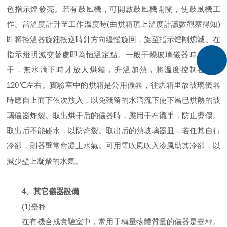
色指示燈發亮。若有鼓風機，可開啟鼓風機開關，使鼓風機工
作。當溫度計升至工作溫度時(由烘箱頂上溫度計讀數觀察得知)
即將控溫器旋鈕按逆時針方向緩慢旋回，旋至指示燈剛熄滅。在
指示燈明滅交替處即為恒溫定點。一般干燥玻璃儀器時應先瀝
干，無水滴下時才放人烘箱，升溫加熱，將溫度控制在100-
120℃左右。實驗室中的烘箱是公用儀器，往烘箱里放玻璃儀器
時應自上而下依次放入，以免殘留的水滴流下使下層已烘熱的玻
璃儀器炸裂。取出烘干后的儀器時，應用干布襯手，防止燙傷。
取出后不能碰水，以防炸裂。取出后的熱玻璃器皿，若任其自行
冷卻，則器壁常會凝上水氣。可用電吹風吹入冷風助其冷卻，以
減少壁上凝聚的水氣。
4、其它儀器設備
(1)臺秤
在有機合成實驗室中，常用于稱量物體質量的儀器是臺秤。